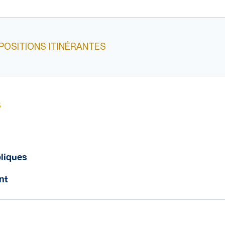
OSITIONS ITINÉRANTES
S
liques
nt